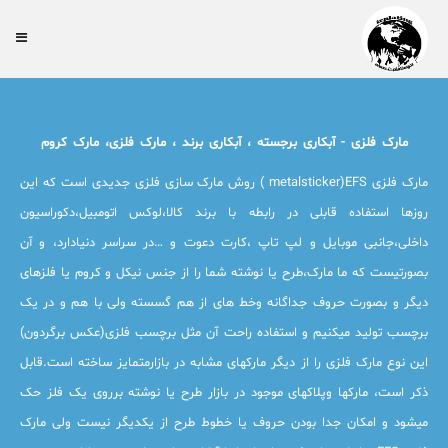
مارک فلزی - آبکاری برجسته ، آبکاری برند ، مارک فلزی، مارک کروم
مارک فلزی metalsticker)EFS ) روش مارک سازی فلزی جدیدی است که این
روزها استفاده قابلی در رابطه با برند کالا،لوکس اتومبیل،دکوراسیون
داخلی،جانبی موبایل و لپ تاپ ،کارت دعوت و …در سراسر دنیادارد، و آن
بصورتیست که ما مارک،طرح یا نوشته شما را از جنس نیکل و کروم یا فلزهای
دیگر و بصورت حروف جداگانه وخط های از هم گسسته ولی با هم و در یک
برچسب تولید میکنیم و استفاده راحت آن مثل برچسب فلزی(عکس برگردون)
این نوع مارک فلزی را از دیگر مارکهای مشابه در بازارمتمایز ساخته است.قابل
ذکر است، مارکها وپلاکهای موجود در بازار طرح یا نوشته برروی یک فلز حک
میشود و امکان جدا بودن حروف یا خطوط طرح از یکدیگر نیست ولی مارک