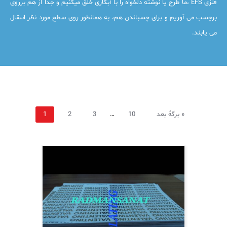
فلزی EFS ،ما طرح یا نوشته دلخواه را با آبکاری خلق میکنیم و جدا از هم برروی
برچسب می آوریم و برای چسباندن هم، به همانطور روی سطح مورد نظر انتقال
می یابند.
برگهٔ بعد »
10
…
3
2
1