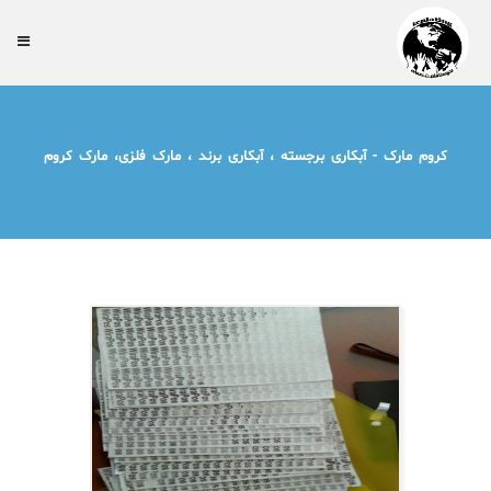
کروم مارک - آبکاری برجسته ، آبکاری برند ، مارک فلزی، مارک کروم