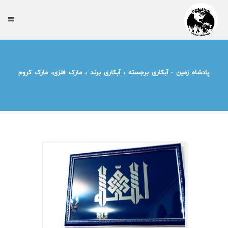
پادشاه زمین - آبکاری برجسته ، آبکاری برند ، مارک فلزی، مارک کروم