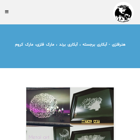
هنرفلزی - آبکاری برجسته ، آبکاری برند ، مارک فلزی، مارک کروم