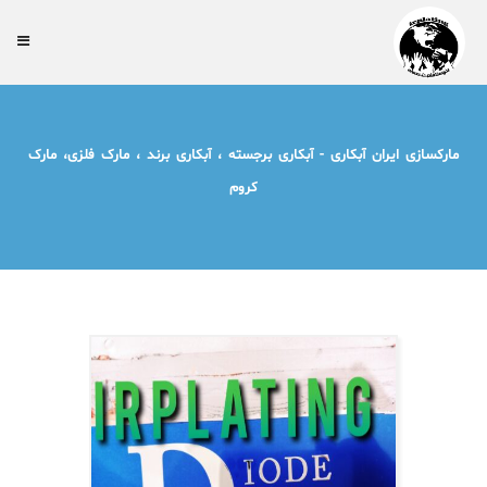
مارکسازی ایران آبکاری - آبکاری برجسته ، آبکاری برند ، مارک فلزی، مارک
کروم