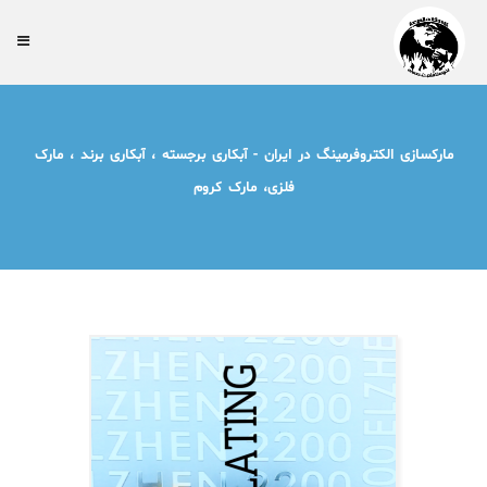
مارکسازی الکتروفرمینگ در ایران - آبکاری برجسته ، آبکاری برند ، مارک
فلزی، مارک کروم