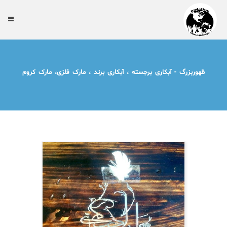
ظهوربزرگ - آبکاری برجسته ، آبکاری برند ، مارک فلزی، مارک کروم