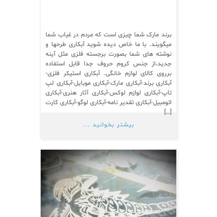
برند مارک شما چیزی است که مردم در غیاب شما
میگویند. با ما خاص دیده شوید آبکاری طرحها و
نوشته های شما بصورت برجسته فلزی مثل آینه
جدید،از جنس کروم حروف جدا قابل استفاده
برروی کالای لوازم خانگی. آبکاری استیکر فلزی-
آبکاری برند-آبکاری مارک-آبکاری موبایل-آبکاری لپ
تاپ-آبکاری لوازم لوکس-آبکاری آثار هنری-آبکاری
اتومبیل-آبکاری تقدیر نامه-آبکاری لوگو-آبکاری کارت
[…]
بیشتر بخوانید ...