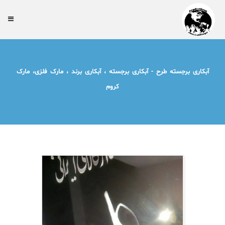
آبکاری برجسته طرح - آبکاری برجسته ، آبکاری برند ، مارک فلزی، مارک
کروم