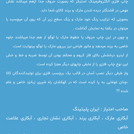
چاپ فلزی الکتروفرمینگ استیکر که بصورت حروف جدا ازهم میباشد نقش
مهمی در قشنگتر دیده شدن مارک و برند کالای شما دارد.
بصورتی که ترکیب رنگ خود مارک و رنگ سطح زیر آن که روی آن میچسبد را
میتوان در یکجا به نمایش گذاشت .
و چون در این چاپ حروف یا خطوط مارک یا لوگو از هم جدا میباشند جلوه
خاصی به برند میدهد و مانور طراحی نیز برروی مارک یا لوگو بینهایت است.
از اینرو درخشش بالای فلز کروم و محکم بودن آن توسط ضربه و خط و خش
این نوع چاپ فلزی را از مابقی چاپهای دیگر مجزا کرده است.
واز طرفی دیگر نصب آسان در قالب یک برچسب فلزی برای تولیدکنندگان کالا
،چنان غوغایی به پا کرده است که در کهکشان راه شیری زبانزد خاص و عام
شده ??
صاحب امتیاز :
ایران پلیتینگ
آبکاری مارک ، آبکاری برند ، آبکاری نشان تجاری ، آبکاری علامت
خاص