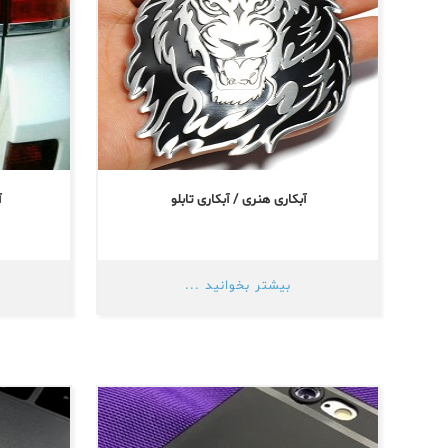
آبکاری هنری / آبکاری تابلو
آ
بیشتر بخوانید ...